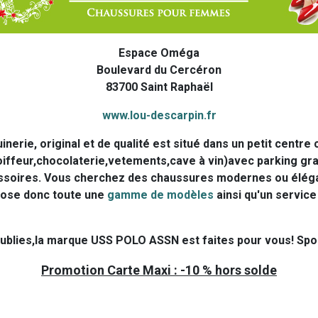
Espace Oméga
Boulevard du Cercéron
83700 Saint Raphaël
www.lou-descarpin.fr
erie, original et de qualité est situé dans un petit centr
coiffeur,chocolaterie,vetements,cave à vin)avec parking gr
soires. Vous cherchez des chaussures modernes ou élégante
opose donc toute une
gamme de modèles
ainsi qu'un service
ublies,la marque USS POLO ASSN est faites pour vous! Spo
Promotion Carte Maxi : -10 % hors solde