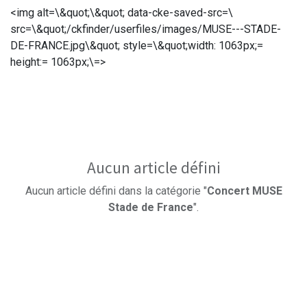
<img alt=\&quot;\&quot; data-cke-saved-src=\
src=\&quot;/ckfinder/userfiles/images/MUSE---STADE-
DE-FRANCE.jpg\&quot; style=\&quot;width: 1063px;=
height:= 1063px;\=>
Aucun article défini
Aucun article défini dans la catégorie "
Concert MUSE
Stade de France
".